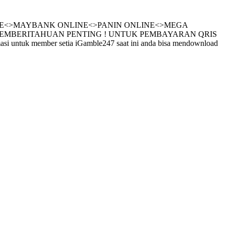
INE<>MAYBANK ONLINE<>PANIN ONLINE<>MEGA
EMBERITAHUAN PENTING ! UNTUK PEMBAYARAN QRIS
asi untuk member setia iGamble247 saat ini anda bisa mendownload