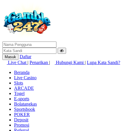
Daftar
Masuk
Live Chat
|
Penarikan
|
Hubungi Kami
|
Lupa Kata Sandi?
Beranda
Live Casino
Slots
ARCADE
Togel
E-sports
Bolatangkas
Sportsbook
POKER
Deposit
Promosi
Referral