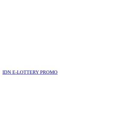
IDN E-LOTTERY
PROMO