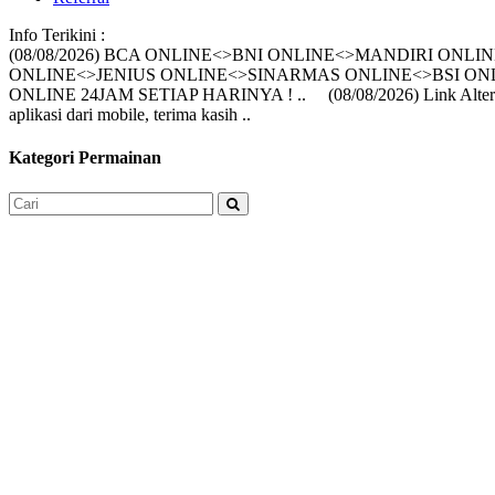
Info Terikini :
(08/08/2026)
BCA ONLINE<>BNI ONLINE<>MANDIRI ONLI
ONLINE<>JENIUS ONLINE<>SINARMAS ONLINE<>BSI O
ONLINE 24JAM SETIAP HARINYA ! ..
(08/08/2026)
Link Alte
aplikasi dari mobile, terima kasih ..
Kategori Permainan