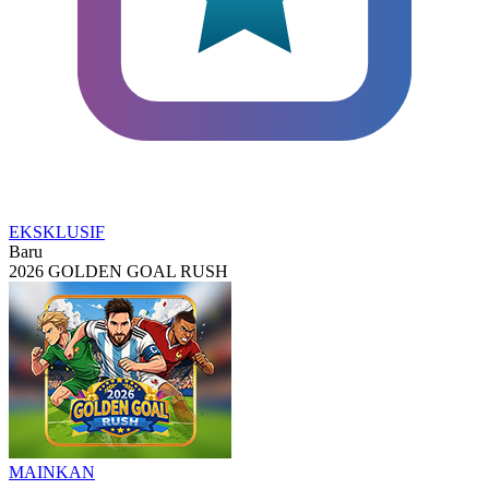
EKSKLUSIF
Baru
2026 GOLDEN GOAL RUSH
MAINKAN