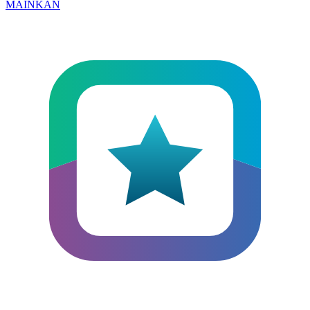
MAINKAN