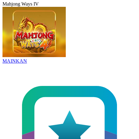
Mahjong Ways IV
MAINKAN