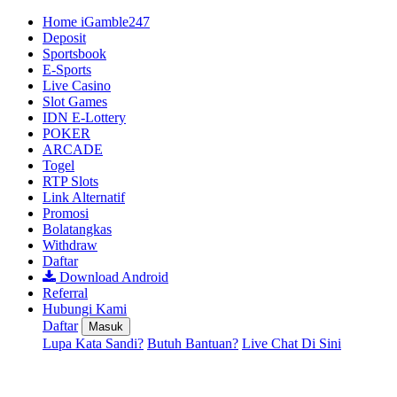
Home iGamble247
Deposit
Sportsbook
E-Sports
Live Casino
Slot Games
IDN E-Lottery
POKER
ARCADE
Togel
RTP Slots
Link Alternatif
Promosi
Bolatangkas
Withdraw
Daftar
Download Android
Referral
Hubungi Kami
Daftar
Masuk
Lupa Kata Sandi?
Butuh Bantuan?
Live Chat Di Sini