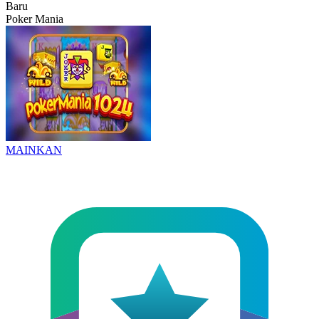
Baru
Poker Mania
MAINKAN