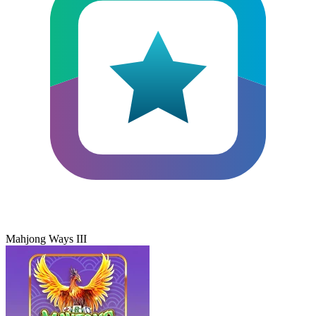
Mahjong Ways III