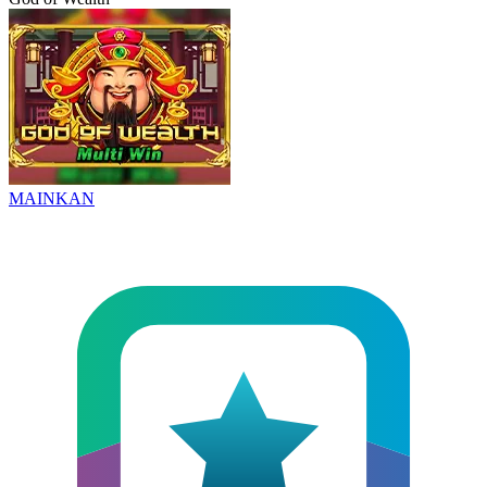
MAINKAN