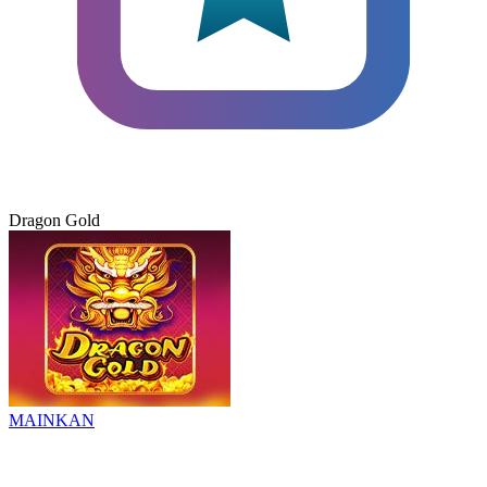
Dragon Gold
MAINKAN