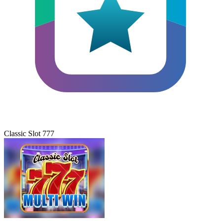
Classic Slot 777