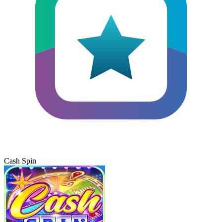
Cash Spin