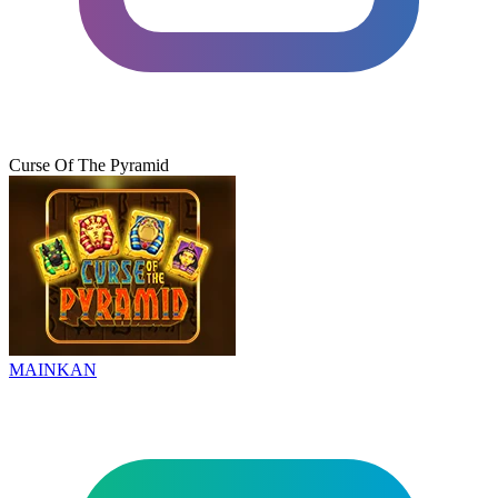
Curse Of The Pyramid
MAINKAN