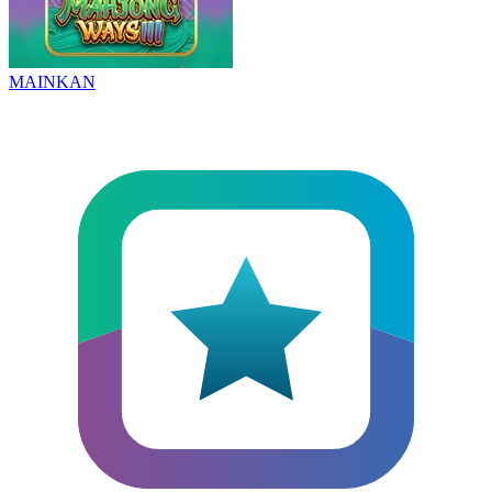
MAINKAN