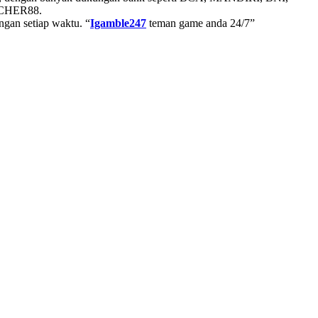
CHER88.
gan setiap waktu. “
Igamble247
teman game anda 24/7”