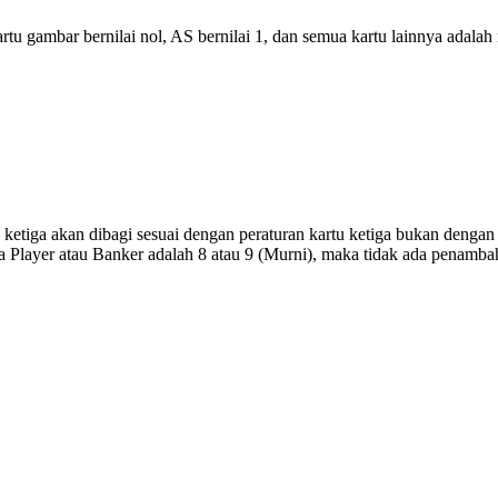
 gambar bernilai nol, AS bernilai 1, dan semua kartu lainnya adalah ni
 ketiga akan dibagi sesuai dengan peraturan kartu ketiga bukan denga
ma Player atau Banker adalah 8 atau 9 (Murni), maka tidak ada penambah