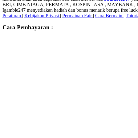
BRI, CIMB NIAGA, PERMATA , KOSPIN JASA , MAYBANK , 
Igamble247 menyediakan hadiah dan bonus menarik berupa free lucky
Peraturan
|
Kebijakan Privasi
|
Permainan Fair
|
Cara Bermain
|
Tutori
Cara Pembayaran :