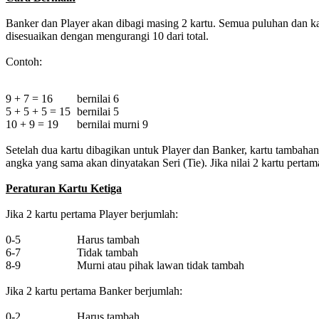
Banker dan Player akan dibagi masing 2 kartu. Semua puluhan dan kartu
disesuaikan dengan mengurangi 10 dari total.
Contoh:
9 + 7 = 16
bernilai 6
5 + 5 + 5 = 15
bernilai 5
10 + 9 = 19
bernilai murni 9
Setelah dua kartu dibagikan untuk Player dan Banker, kartu tambahan
angka yang sama akan dinyatakan Seri (Tie). Jika nilai 2 kartu perta
Peraturan Kartu Ketiga
Jika 2 kartu pertama Player berjumlah:
0-5
Harus tambah
6-7
Tidak tambah
8-9
Murni atau pihak lawan tidak tambah
Jika 2 kartu pertama Banker berjumlah:
0-2
Harus tambah