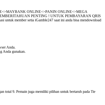
INE<>MAYBANK ONLINE<>PANIN ONLINE<>MEGA
EMBERITAHUAN PENTING ! UNTUK PEMBAYARAN QRIS
asi untuk member setia iGamble247 saat ini anda bisa mendownload
ser Anda.
ang Anda gunakan.
n total 9. Pemain juga memiliki pilihan untuk bertaruh pada Tie